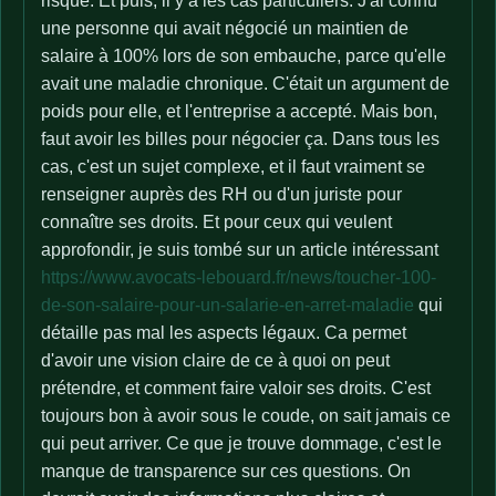
risque. Et puis, il y a les cas particuliers. J'ai connu
une personne qui avait négocié un maintien de
salaire à 100% lors de son embauche, parce qu'elle
avait une maladie chronique. C'était un argument de
poids pour elle, et l'entreprise a accepté. Mais bon,
faut avoir les billes pour négocier ça. Dans tous les
cas, c'est un sujet complexe, et il faut vraiment se
renseigner auprès des RH ou d'un juriste pour
connaître ses droits. Et pour ceux qui veulent
approfondir, je suis tombé sur un article intéressant
https://www.avocats-lebouard.fr/news/toucher-100-
de-son-salaire-pour-un-salarie-en-arret-maladie
qui
détaille pas mal les aspects légaux. Ca permet
d'avoir une vision claire de ce à quoi on peut
prétendre, et comment faire valoir ses droits. C'est
toujours bon à avoir sous le coude, on sait jamais ce
qui peut arriver. Ce que je trouve dommage, c'est le
manque de transparence sur ces questions. On